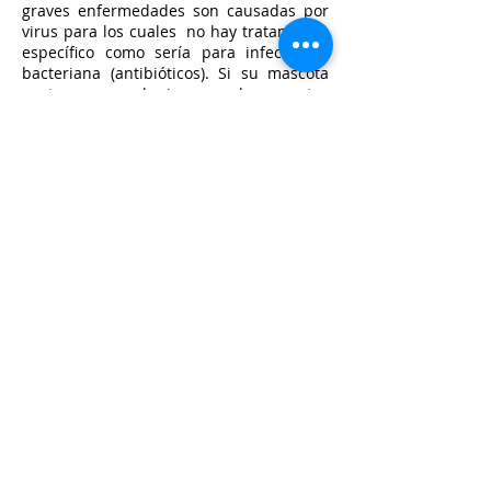
graves enfermedades son causadas por
virus para los cuales no hay tratamiento
específico como sería para infecciones
bacteriana (antibióticos). Si su mascota
contrae cualquiera de estas
enfermedades, su organismo luchará por
si solo para superarlas mientras que
usted y el veterinaria le ayudarán con el
tratamiento sintomático correspondiente.
El objetivo de la vacunación es evitar que
el animal se contagie. Si el animal llegar
a enfermar, a pesar de la vacuna, la
enfermedad será menos maligna que en
casa que faltara esta protección.
Todo cachorro debe ser vacunado contra
estas enfermedades a partir de las 8
semanas de edad y revacunados
anualmente para mantener una
protección adecuada
Agendar Cita