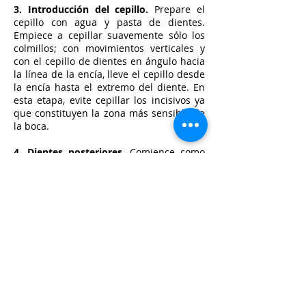
3. Introducción del cepillo.
Prepare el
cepillo con agua y pasta de dientes.
Empiece a cepillar suavemente sólo los
colmillos; con movimientos verticales y
con el cepillo de dientes en ángulo hacia
la línea de la encía, lleve el cepillo desde
la encía hasta el extremo del diente. En
esta etapa, evite cepillar los incisivos ya
que constituyen la zona más sensible de
la boca.
4. Dientes posteriores.
Comience como
la etapa anterior y después avance
suavemente por los dientes posteriores a
los caninos, con un movimiento circular.
Llegue solo hasta donde el perro se
sienta cómodo.
5. Cepillado completo.
Complete el paso
4 y después sujete el hocico del perro
para mantener la boca cerrada y lave el
labio superior con suavidad, con el índice
y el pulgar rodeando el hocico, para